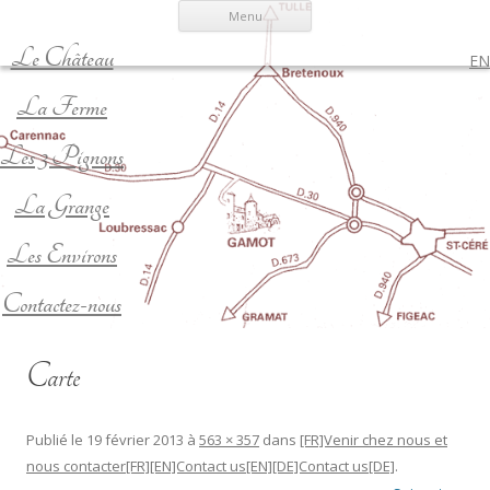
Menu
Le Château
EN
La Ferme
Les 3 Pignons
La Grange
Les Environs
Contactez-nous
Carte
Publié le
19 février 2013
à
563 × 357
dans
[FR]Venir chez nous et
nous contacter[FR][EN]Contact us[EN][DE]Contact us[DE]
.