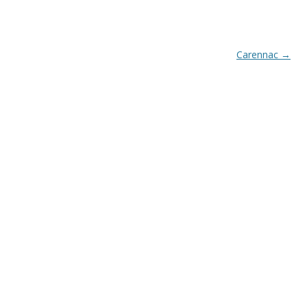
Navigation
Carennac
→
des
articles