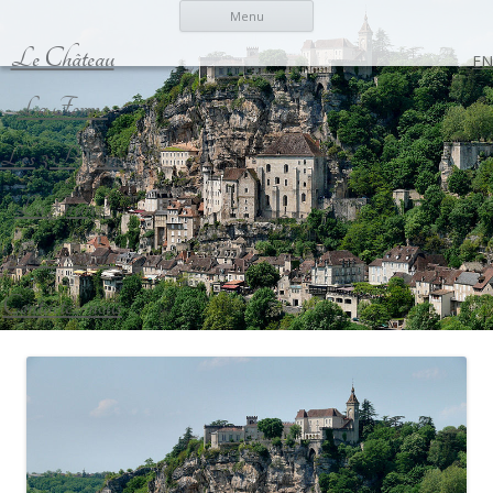
Menu
Le Château
EN
La Ferme
Les 3 Pignons
La Grange
Les Environs
Contactez-nous