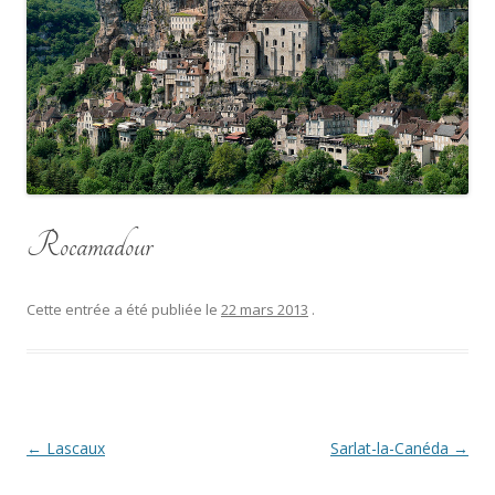
Rocamadour
Cette entrée a été publiée le
22 mars 2013
.
Navigation
←
Lascaux
Sarlat-la-Canéda
→
des